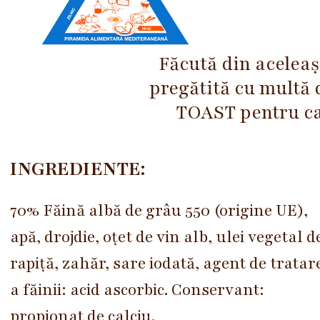
Făcută din aceleaș
pregătită cu multă 
TOAST pentru car
INGREDIENTE:
70% Făină albă de grâu 550 (origine UE),
apă, drojdie, oțet de vin alb, ulei vegetal d
rapiță, zahăr, sare iodată, agent de tratar
a făinii: acid ascorbic. Conservant:
propionat de calciu.