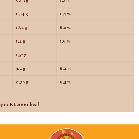
0,93 g
1,3 %
0,14 g
0,7 %
16,2 g
6,2 %
1,4 g
1,6 %
1,57 g
3,2 g
6,4 %
0,39 g
6,5 %
400 KJ/2000 kcal