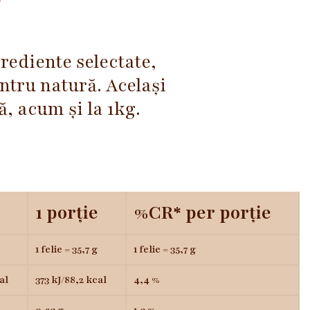
rediente selectate,
ntru natură. Același
, acum și la 1kg.
1 porție
%CR* per porție
1 felie = 35,7 g
1 felie = 35,7 g
al
373 kJ/88,2 kcal
4,4 %