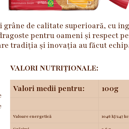
i grâne de calitate superioară, cu ing
dragoste pentru oameni și respect pe
e tradiția și inovația au făcut echipă
VALORI NUTRIȚIONALE:
Valori medii pentru:
100g
e
e
Valoare energetică
1046 kJ/247 kc