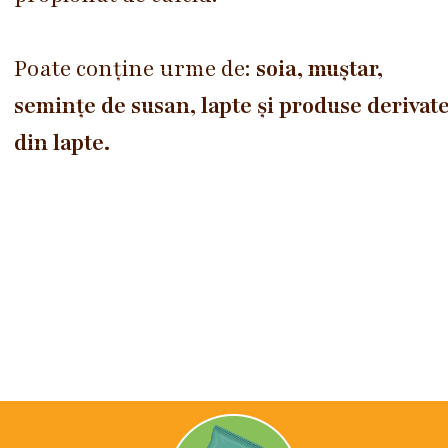
Poate conține urme de:
soia, muștar,
semințe de susan, lapte și produse derivat
din lapte.