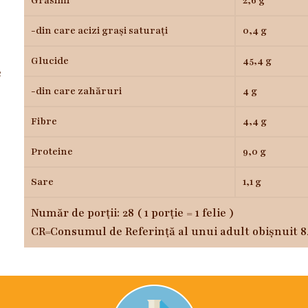
Grăsimi
2,6 g
-din care acizi grași saturați
0,4 g
Glucide
45,4 g
e
-din care zahăruri
4 g
Fibre
4,4 g
Proteine
9,0 g
Sare
1,1 g
Număr de porții: 28 ( 1 porție = 1 felie )
CR=Consumul de Referință al unui adult obișnuit 8