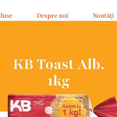
duse
Despre noi
Noutăți
KB Toast Alb,
1kg