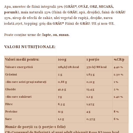
Apa, amestec de făină integrală 31% (
GRÂU*, OVĂZ, ORZ, SECARĂ,
porumb
), maia naturală 23% (făină de
GRÂU
, apă, drojdie), faină de
GRÂU
23%, sirop de sfeclă de zahăr, ulei vegetal de rapiță, drojdie, sarea
iodată,oțet, topping: griș din
GRÂU*
Făină de
GRÂU
: UE și non-UE.
Poate conține urme de:
lapte, ou, susan.
VALORI NUTRIȚIONALE:
Valori medii pentru:
100g
1 porție
%CR/p
Valoare energetică
1184 kJ/281 kcal
370 kJ/88 kcal
4.40 %
Grăsimi
5 g
1,63 g
2.30 %
-din care acizi grași saturați
0,66 g
0,21 g
1 %
Glucide
42,9 g
13,4 g
5 %
-din care zahăruri
7 g
2,2 g
2.40 %
Fibre
6,3 g
1,97 g
Proteine
12 g
4 g
8 %
Sare
1,2 g
0,37 g
6 %
Număr de porții: 12 (1 porție=1 felie)
CR=Consumul de Referință al unui adult obișnuit 8400 KJ/2000 kcal