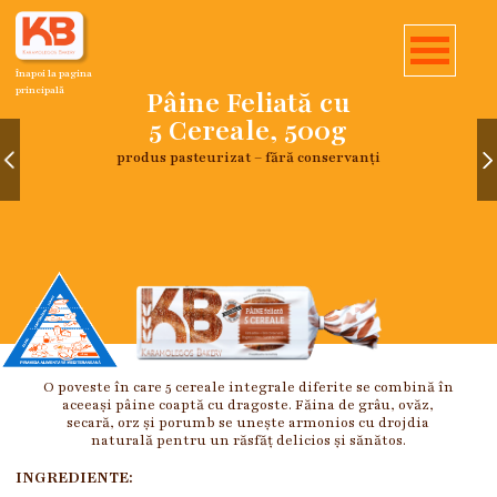
Înapoi la pagina
principală
Pâine Feliată cu
5 Cereale, 500g
produs pasteurizat – fără conservanți
O poveste în care 5 cereale integrale diferite se combină în
aceeași pâine coaptă cu dragoste. Făina de grâu, ovăz,
secară, orz și porumb se unește armonios cu drojdia
naturală pentru un răsfăț delicios și sănătos.
INGREDIENTE: