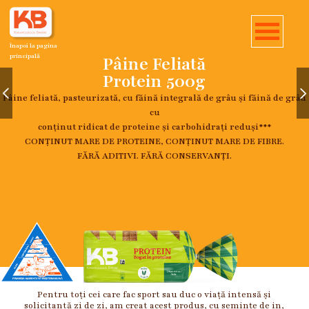
Înapoi la pagina
principală
Pâine Feliată
Protein 500g
Pâine feliată, pasteurizată, cu făină integrală de grâu și făină de grâu
cu
conținut ridicat de proteine și carbohidrați reduși***
CONȚINUT MARE DE PROTEINE, CONȚINUT MARE DE FIBRE.
FĂRĂ ADITIVI. FĂRĂ CONSERVANȚI.
Pentru toți cei care fac sport sau duc o viață intensă și
solicitantă zi de zi, am creat acest produs, cu semințe de in,