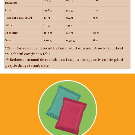
0,9 g
0,3 g
1 %
saturați
Glucide
29,8 g
9,3 g
4 %
-din care zaharuri
1,3 g
0,4 g
3 %
Fibre
6,1 g
1,9 g
Proteine
18,8 g
5,9 g
12 %
Sare
1,10 g
0,34 g
6 %
*CR = Consumul de Referință al unui adult obișnuit 8400 kj/2000kcal
**Pachetul conține 16 felii.
***Reduce consumul de carbohidrați cu 30%, comparativ cu alte pâini
prajite din grâu ambalate.