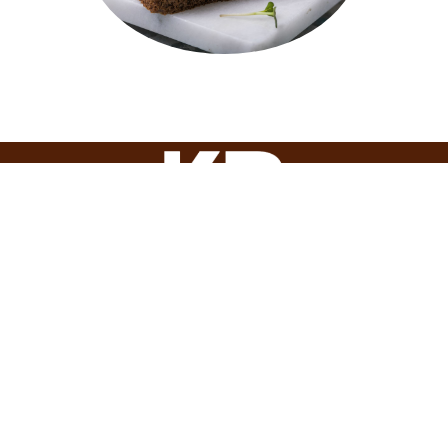
KARAMOLEGOS BAKERY ROMÂNIA SRL
Adresa: Șoseaua Olteniței, nr.292, Popești-Leordeni,
județul Ilfov, România
Telefon: +4021 467 1648
office@karamolegos-bkr.ro