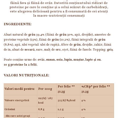
făină fava și făină de ovăz. Datorită conținutului ridicat de
proteine pe care le conține și a celui scăzut de carbohidrați,
este alegerea delicioasă pentru a fi consumată de cei atenți
la macro-nutrienții consumați
INGREDIENTE:
Aluat natural de
grâu
39,4% (făină de
grâu
50%, apă, drojdie), amestec de
proteine vegetale (15%), făină de
grâu
(10,2%), făină integrală de
grâu
(8,8%), apă, ulei vegetal: ulei de rapiță, fibre de
grâu
, drojdie, zahăr, făină
de in, aluat de
secară
, sare, malț de
orz
, oțet, făină de fasole. Topping:
griș
.
Poate conține urme de:
ovăz, susan, soia, lupin, muștar, lapte și ou.
10 g proteine la 2 felii.
VALORI NUTRIȚIONALE:
Per felie **
%CR/p* per felie **
Valori medii pentru:
Per 100g
31,3g
31,3g
1127 kJ / 267
Valoare energetică
353 kJ/84 kcal
4 %
kcal
Grăsimi
6,8 g
2,5 g
4 %
-din care acizi grași